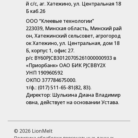
й с/с, аг. Хатежино, ул. Центральная 18
Б каб.26
ООО “Клеевые технологии”
223039, Минская область, Минский рай
он, Хатежинский сельсовет, агрогород
ок Хатежино, ул. Центральная, дом 18
Б, корпус 1, офис 27.
р/с BY60PJCB30120705261000000933 в
«Приорбанк» ОАО БИК PJCBBY2X
УНП 190960592
ОКПО 377784675000.
т/ф.: (017) 511-65-81(82, 83).
Директор: Шулькина Диана Владимир
овна, действует на основании Устава.
©
2026 LionMelt
Политика обработки персональных данных