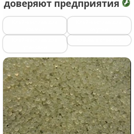
доверяют предприятия
Клей-расплав для
Клей-расплав для
кромки
окутки
Клей-расплав для
Клеевые стержни
упаковки