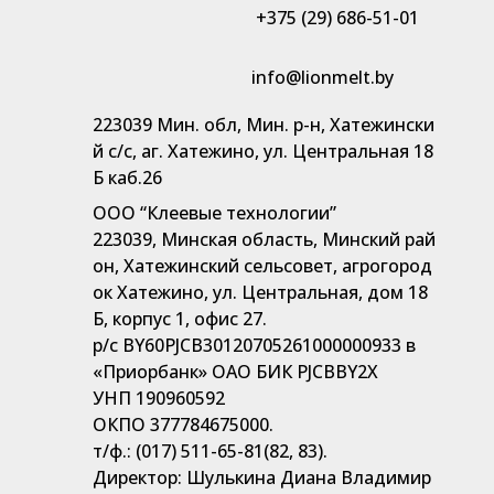
+375 (29) 686-51-01
info@lionmelt.by
223039 Мин. обл, Мин. р-н, Хатежински
й с/с, аг. Хатежино, ул. Центральная 18
Б каб.26
ООО “Клеевые технологии”
223039, Минская область, Минский рай
он, Хатежинский сельсовет, агрогород
ок Хатежино, ул. Центральная, дом 18
Б, корпус 1, офис 27.
р/с BY60PJCB30120705261000000933 в
«Приорбанк» ОАО БИК PJCBBY2X
УНП 190960592
ОКПО 377784675000.
т/ф.: (017) 511-65-81(82, 83).
Директор: Шулькина Диана Владимир