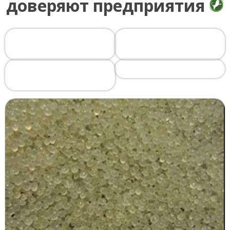
доверяют предприятия
Клей-расплав для
Клей-расплав для
кромки
окутки
Клей-расплав для
Клеевые стержни
упаковки