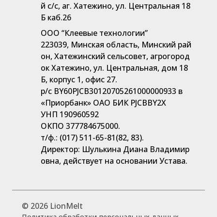
й с/с, аг. Хатежино, ул. Центральная 18
Б каб.26
ООО “Клеевые технологии”
223039, Минская область, Минский рай
он, Хатежинский сельсовет, агрогород
ок Хатежино, ул. Центральная, дом 18
Б, корпус 1, офис 27.
р/с BY60PJCB30120705261000000933 в
«Приорбанк» ОАО БИК PJCBBY2X
УНП 190960592
ОКПО 377784675000.
т/ф.: (017) 511-65-81(82, 83).
Директор: Шулькина Диана Владимир
овна, действует на основании Устава.
©
2026 LionMelt
Политика обработки персональных данных