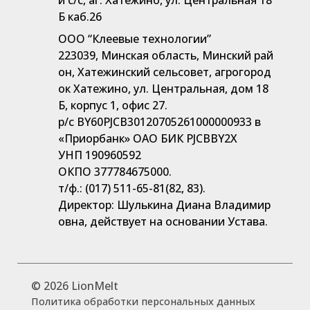
й с/с, аг. Хатежино, ул. Центральная 18
Б каб.26
ООО “Клеевые технологии”
223039, Минская область, Минский рай
он, Хатежинский сельсовет, агрогород
ок Хатежино, ул. Центральная, дом 18
Б, корпус 1, офис 27.
р/с BY60PJCB30120705261000000933 в
«Приорбанк» ОАО БИК PJCBBY2X
УНП 190960592
ОКПО 377784675000.
т/ф.: (017) 511-65-81(82, 83).
Директор: Шулькина Диана Владимир
овна, действует на основании Устава.
©
2026 LionMelt
Политика обработки персональных данных